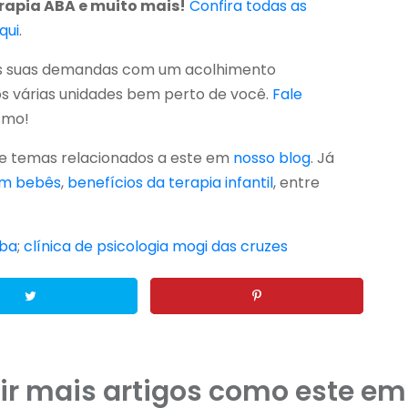
rapia ABA e muito mais!
Confira todas as
qui
.
às suas demandas com um acolhimento
s várias unidades bem perto de você.
Fale
smo!
re temas relacionados a este em
nosso blog
. Já
em bebês
,
benefícios da terapia infantil
, entre
aba
;
clínica de psicologia mogi das cruzes
ir mais artigos como este em