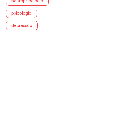
neuropsicologia
psicologia
depressão