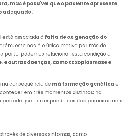
ura, mas é possível que o paciente apresente
o adequado.
l está associada à
falta de oxigenação do
Porém, este não é o único motivo por trás do
o parto, podemos relacionar esta condição a
te, e outras doenças, como toxoplasmose e
r uma consequência de
má formação genética
e
acontecer em três momentos distintos: na
no período que corresponde aos dois primeiros anos
 através de diversos sintomas, como: