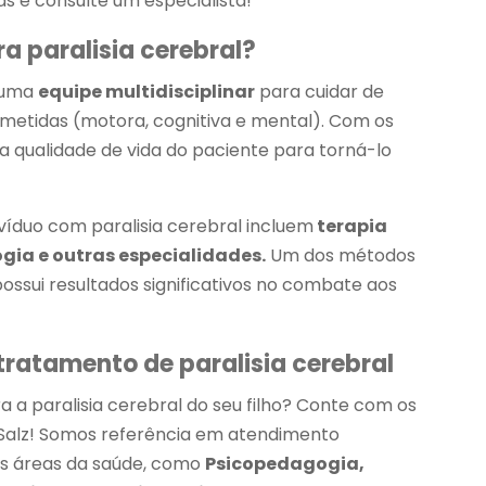
as e consulte um especialista!
a paralisia cerebral?
e uma
equipe multidisciplinar
para cuidar de
etidas (motora, cognitiva e mental). Com os
 qualidade de vida do paciente para torná-lo
víduo com paralisia cerebral incluem
terapia
ogia e outras especialidades.
Um dos métodos
possui resultados significativos no combate aos
 tratamento de paralisia cerebral
a paralisia cerebral do seu filho? Conte com os
s Salz! Somos referência em atendimento
sas áreas da saúde, como
Psicopedagogia,