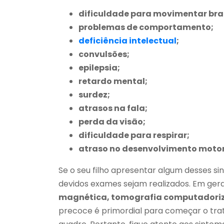
dificuldade para movimentar bra
problemas de comportamento;
deficiência intelectual
;
convulsões;
epilepsia;
retardo mental;
surdez;
atrasos na fala;
perda da visão;
dificuldade para respirar;
atraso no desenvolvimento motor
Se o seu filho apresentar algum desses si
devidos exames sejam realizados. Em gera
magnética, tomografia computadori
precoce é primordial para começar o tr