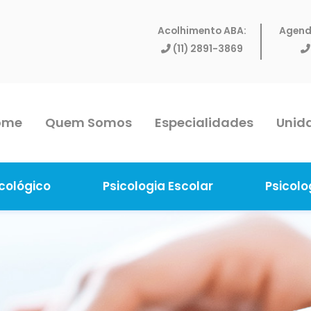
Acolhimento ABA:
Agend
(11) 2891-3869
ome
Quem Somos
Especialidades
Unid
cológico
Psicologia Escolar
Psicolo