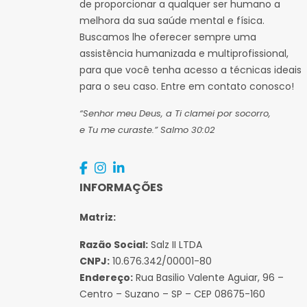
de proporcionar a qualquer ser humano a
Reabilitação
melhora da sua saúde mental e física.
neuropsicológica: entenda
Buscamos lhe oferecer sempre uma
qual a sua importância!
assistência humanizada e multiprofissional,
A reabilitação neuropsicológica é
para que você tenha acesso a técnicas ideais
um método destinado a quem
para o seu caso. Entre em contato conosco!
sofre de distúrbios cognitivos Leia
“Senhor meu Deus, a Ti clamei por socorro,
esse artigo e veja os benefícios
e Tu me curaste.” Salmo 30:02
desse tratamento!
INFORMAÇÕES
Matriz:
Razão Social:
Salz II LTDA
CNPJ:
10.676.342/00001-80
Endereço:
Rua Basilio Valente Aguiar, 96 –
Centro – Suzano – SP – CEP 08675-160