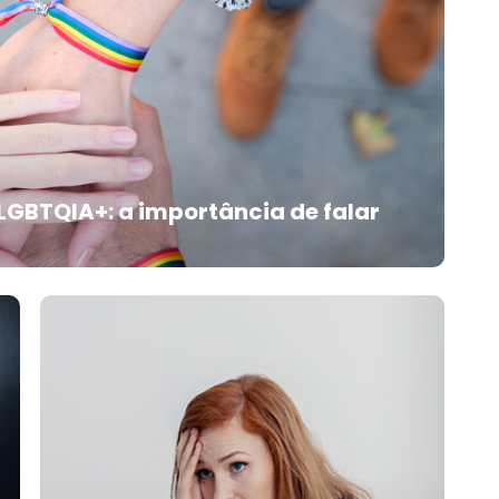
Você sabe o que é sinestesia,
na psicologia?
O que é sinestesia No artigo da salz
Clínica, te explicamos mais sobre
essa condição neurológica Confira
o texto!
LGBTQIA+: a importância de falar
Phoebe no país das
maravilhas e a pouca
conhecida Síndrome de
Tourette!
Existem muitos transtornos mentais
que afetam crianças, e um deles é
a síndrome de Tourette Conheça
mais neste artigo!