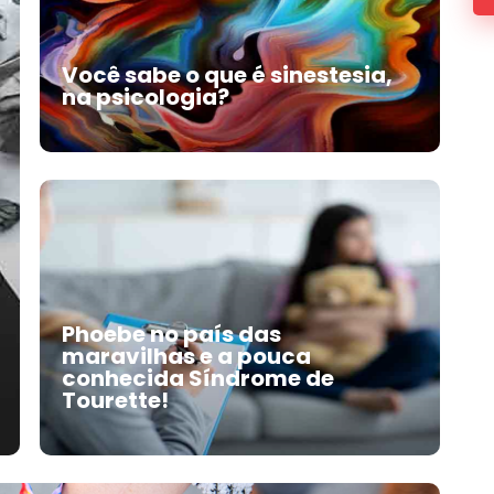
Você sabe o que é sinestesia,
na psicologia?
Phoebe no país das
maravilhas e a pouca
conhecida Síndrome de
Tourette!