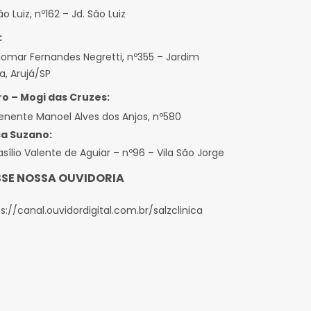
o Luiz, nº162 – Jd. São Luiz
:
iomar Fernandes Negretti, nº355 – Jardim
a, Arujá/SP
o – Mogi das Cruzes:
enente Manoel Alves dos Anjos, nº580
ca Suzano:
sílio Valente de Aguiar – nº96 – Vila São Jorge
SE NOSSA OUVIDORIA
s://canal.ouvidordigital.com.br/salzclinica