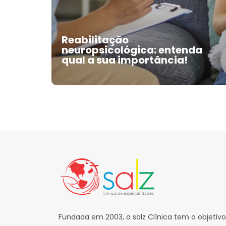
envolvem questões biológicas,
psicológicas, sociais e culturais
Fique atento aos sinais e busque
Reabilitação
ajuda!
neuropsicológica: entenda
qual a sua importância!
Fundada em 2003, a salz Clínica tem o objetivo