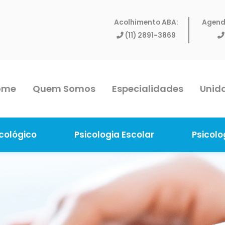
Acolhimento ABA:
Agend
(11) 2891-3869
ome
Quem Somos
Especialidades
Unid
cológico
Psicologia Escolar
Psicolo