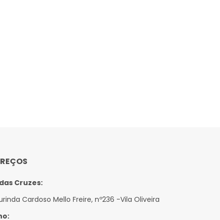
EREÇOS
das Cruzes:
urinda Cardoso Mello Freire, nº236 -Vila Oliveira
no: