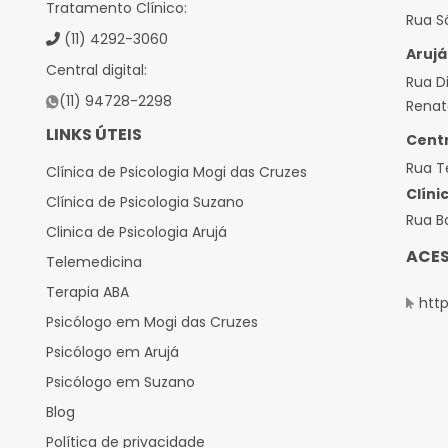
Tratamento Clínico:
Rua Sã
Qual a diferença entre
(11) 4292-3060
Arujá
psicologia clínica e
Central digital:
Rua D
neuropsicologia?
(11) 94728-2298
Renat
Você sabe qual a diferença entre
LINKS ÚTEIS
Centr
psicologia clínica e neuropsicologia
A salz Clínica explica Venha conferir
Rua T
Clínica de Psicologia Mogi das Cruzes
esse artigo!
Clíni
Clínica de Psicologia Suzano
Rua Ba
Clinica de Psicologia Arujá
ACES
Telemedicina
Terapia ABA
http
Psicólogo em Mogi das Cruzes
Psicólogo em Arujá
Psicólogo em Suzano
Blog
Política de privacidade